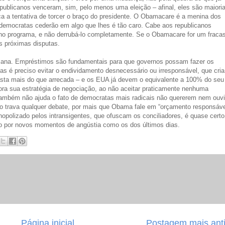
epublicanos venceram, sim, pelo menos uma eleição – afinal, eles são maiori
a a tentativa de torcer o braço do presidente. O Obamacare é a menina dos
democratas cederão em algo que lhes é tão caro. Cabe aos republicanos
o no programa, e não derrubá-lo completamente. Se o Obamacare for um fraca
as próximas disputas.
ericana. Empréstimos são fundamentais para que governos possam fazer os
s é preciso evitar o endividamento desnecessário ou irresponsável, que cria
ta mais do que arrecada – e os EUA já devem o equivalente a 100% do seu
ora sua estratégia de negociação, ao não aceitar praticamente nenhuma
também não ajuda o fato de democratas mais radicais não quererem nem ouvi
Isso trava qualquer debate, por mais que Obama fale em “orçamento responsáve
opolizado pelos intransigentes, que ofuscam os conciliadores, é quase certo
o por novos momentos de angústia como os dos últimos dias.
Página inicial
Postagem mais ant