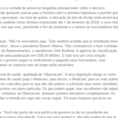
 e a vontade de preservar biografias prevaleceram sobre o discurso
não quiseram passar para a história como a primeira legislatura a permitir qu
 aprovaram, na noite de quarta, a elevação do teto da dívida norte-americana
os poderão tomar dinheiro emprestado até 7 de fevereiro de 2014), e uma med
do ano que vem, permitindo o fim do shutdown e o retorno do funcionalismo fed
ão. “Não há vencedores aqui. Todo analista acredita que [o shutdown] freou
entos”, disse o presidente Barack Obama. “Nós combatemos o bom combate
de Representantes, o republicano John Boehner. A agência de classificação
ado pela paralisação em US$ 24 bilhões. E tudo isso por uma solução
ra o governo seguir se endividando e pagando seus funcionários, mas
varam ao impasse nem de longe estão resolvidos.
onal de saúde, apelidada de “Obamacare”. A nova legislação obriga os norte-
ano de saúde (seja o Medicare, para idosos; o Medicaid, para os mais pobre
 com subsídios para os que não são pobres o suficiente para serem atendidos
inhos um plano particular. Os que podem pagar, mas escolherem não adquir
, contrários ao Obamacare, tentaram primeiro derrubá-lo completamente. Ao
iar a entrada em vigor das novas regras. Foi esse impasse que levou ao
a. “Você não gosta de uma política de governo ou de um presidente em
nte e vença uma eleição. Force por uma mudança, não pela quebra do que já