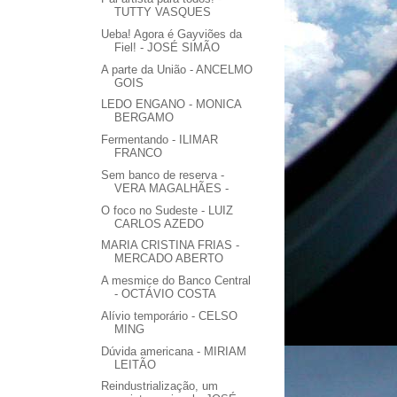
TUTTY VASQUES
Ueba! Agora é Gayviões da
Fiel! - JOSÉ SIMÃO
A parte da União - ANCELMO
GOIS
LEDO ENGANO - MONICA
BERGAMO
Fermentando - ILIMAR
FRANCO
Sem banco de reserva -
VERA MAGALHÃES -
O foco no Sudeste - LUIZ
CARLOS AZEDO
MARIA CRISTINA FRIAS -
MERCADO ABERTO
A mesmice do Banco Central
- OCTÁVIO COSTA
Alívio temporário - CELSO
MING
Dúvida americana - MIRIAM
LEITÃO
Reindustrialização, um