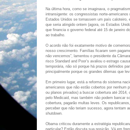
Na última hora, como se imaginava, o pragmatismo
intransigente: os congressistas norte-americanos 
Estados Unidos se tornassem um país caloteiro, e
que seria atingido ontem (agora, os Estados Unid
que financia o governo federal até 15 de janeiro 
ao trabalho.
O acordo não foi exatamente motivo de comemoraç
nosso crescimento. Famílias ficaram sem pagam
não vencemos”, lamentou o presidente da Câmara 
risco Standard and Poor’s avaliou o estrago caus
temporária, não só porque há prazos definidos pa
principalmente porque os grandes dilemas que le
Em primeiro lugar, está a reforma do sistema naci
americanos que não estão cobertos por nenhum pl
ou planos privados) a buscar cobertura até 2014,
pelo Medicaid, mas também não podem bancar soz
cobertura, pagarão multas leves. Os republicanos
perceber que não teriam sucesso, agora tentam ad
shutdown.
Obama criticou duramente a estratégia republican
particular? Então discuta sua posição. Vá em fre