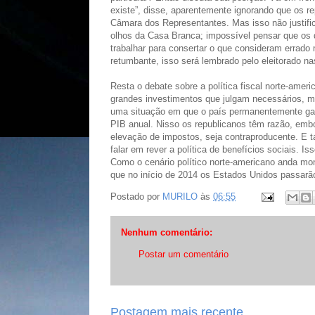
existe”, disse, aparentemente ignorando que os r
Câmara dos Representantes. Mas isso não justific
olhos da Casa Branca; impossível pensar que os 
trabalhar para consertar o que consideram errad
retumbante, isso será lembrado pelo eleitorado n
Resta o debate sobre a política fiscal norte-am
grandes investimentos que julgam necessários, ma
uma situação em que o país permanentemente gas
PIB anual. Nisso os republicanos têm razão, emb
elevação de impostos, seja contraproducente. E 
falar em rever a política de benefícios sociais. 
Como o cenário político norte-americano anda mon
que no início de 2014 os Estados Unidos passarã
Postado por
MURILO
às
06:55
Nenhum comentário:
Postar um comentário
Postagem mais recente