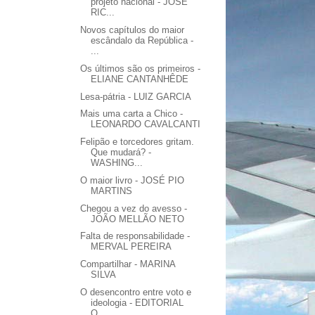
projeto nacional - JOSÉ
RIC...
Novos capítulos do maior
escândalo da República -
...
Os últimos são os primeiros -
ELIANE CANTANHÊDE
Lesa-pátria - LUIZ GARCIA
Mais uma carta a Chico -
LEONARDO CAVALCANTI
Felipão e torcedores gritam.
Que mudará? -
WASHING...
O maior livro - JOSÉ PIO
MARTINS
Chegou a vez do avesso -
JOÃO MELLÃO NETO
Falta de responsabilidade -
MERVAL PEREIRA
Compartilhar - MARINA
SILVA
O desencontro entre voto e
ideologia - EDITORIAL
O...