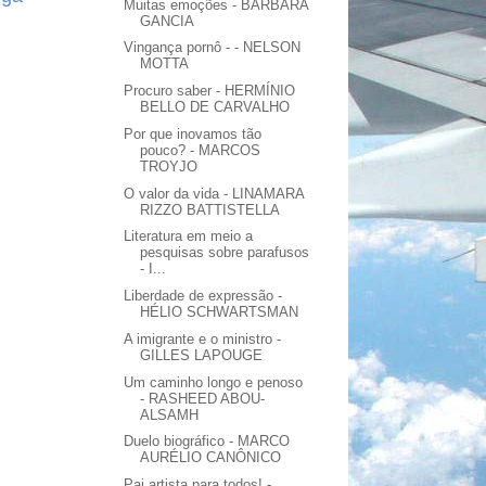
Muitas emoções - BARBARA
GANCIA
Vingança pornô - - NELSON
MOTTA
Procuro saber - HERMÍNIO
BELLO DE CARVALHO
Por que inovamos tão
pouco? - MARCOS
TROYJO
O valor da vida - LINAMARA
RIZZO BATTISTELLA
Literatura em meio a
pesquisas sobre parafusos
- I...
Liberdade de expressão -
HÉLIO SCHWARTSMAN
A imigrante e o ministro -
GILLES LAPOUGE
Um caminho longo e penoso
- RASHEED ABOU-
ALSAMH
Duelo biográfico - MARCO
AURÉLIO CANÔNICO
Pai artista para todos! -