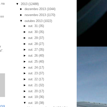
a na
▼
2013
(12488)
►
dezembro 2013
(1044)
►
novembro 2013
(1170)
sso
▼
outubro 2013
(1022)
►
out. 31
(35)
►
out. 30
(35)
►
out. 29
(37)
►
out. 28
(27)
r
►
out. 27
(35)
l”.
►
out. 26
(40)
►
out. 25
(40)
►
out. 24
(17)
►
out. 23
(37)
►
out. 22
(17)
►
out. 21
(32)
►
out. 20
(17)
►
out. 19
(36)
▼
out. 18
(38)
iga