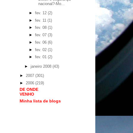
nacional?-Mo...
►
fev. 12
(2)
►
fev. 11
(1)
►
fev. 08
(1)
►
fev. 07
(3)
►
fev. 06
(6)
►
fev. 02
(1)
►
fev. 01
(2)
►
janeiro 2008
(43)
►
2007
(301)
►
2006
(219)
DE ONDE
VENHO
Minha lista de blogs