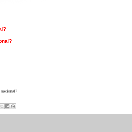
al?
onal?
 nacional?