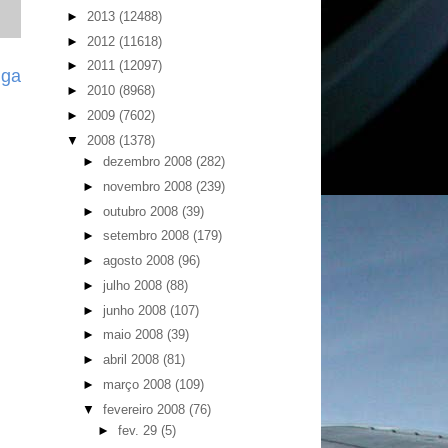
►
2013
(12488)
►
2012
(11618)
►
2011
(12097)
iga
►
2010
(8968)
►
2009
(7602)
▼
2008
(1378)
►
dezembro 2008
(282)
►
novembro 2008
(239)
►
outubro 2008
(39)
►
setembro 2008
(179)
►
agosto 2008
(96)
►
julho 2008
(88)
►
junho 2008
(107)
►
maio 2008
(39)
►
abril 2008
(81)
►
março 2008
(109)
▼
fevereiro 2008
(76)
►
fev. 29
(5)