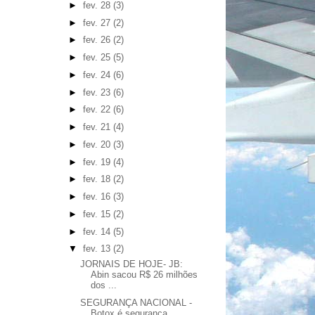
►
fev. 28
(3)
►
fev. 27
(2)
►
fev. 26
(2)
►
fev. 25
(5)
►
fev. 24
(6)
►
fev. 23
(6)
►
fev. 22
(6)
►
fev. 21
(4)
►
fev. 20
(3)
►
fev. 19
(4)
►
fev. 18
(2)
►
fev. 16
(3)
►
fev. 15
(2)
►
fev. 14
(5)
▼
fev. 13
(2)
JORNAIS DE HOJE- JB:
Abin sacou R$ 26 milhões
dos ...
SEGURANÇA NACIONAL -
Botox é segurança