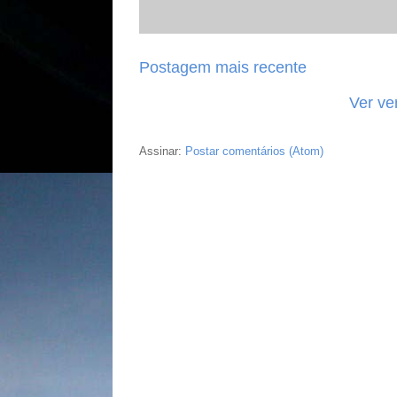
Postagem mais recente
Ver ve
Assinar:
Postar comentários (Atom)