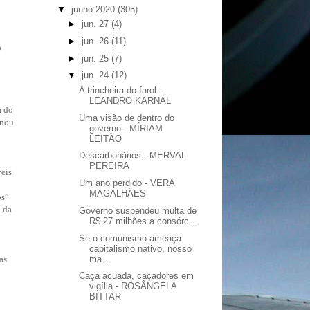
▼
junho 2020
(305)
►
jun. 27
(4)
►
jun. 26
(11)
o
►
jun. 25
(7)
▼
jun. 24
(12)
A trincheira do farol -
LEANDRO KARNAL
a do
Uma visão de dentro do
enou
governo - MÍRIAM
LEITÃO
Descarbonários - MERVAL
PEREIRA
veis
Um ano perdido - VERA
MAGALHÂES
os”
a da
Governo suspendeu multa de
R$ 27 milhões a consórc...
Se o comunismo ameaça
capitalismo nativo, nosso
ma...
as
Caça acuada, caçadores em
vigília - ROSÂNGELA
BITTAR