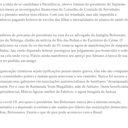
o a ideia de se candidatar à Presidência, obteve liminar do presidente do Supremo
 seis meses as investigações financeiras do Conselho de Controle de Atividades
s o plenário anulou seus efeitos. Com isso foi retardada, mas não impedida a
brício pagando boletos de escolas das filhas e mensalidades de planos de saúde d
anheiro de pescarias do presidente na casa do ex-advogado da famiglia Bolsonaro,
no da Nóbrega, chefão da milícia do Rio das Pedras e do Escritório do Crime. O
iliciano na conta do ex-faz-tudo do 01 soma-se agora às manifestações de simpati
Bahia. Jair, então deputado federal, prestigiou seu julgamento por homicídio e ord
na cela onde vivia. Flávio ainda manifestou seu apreço por Adriano à época de sua
or ter perdido um amigo.
ganização criminosa sejam tipificações penais muito graves, elas não são compará
m comunidades pobres e matam quem atravessar o seu caminho. Nunca foi secreta a
ormaram seus gabinetes em associações assistencialistas de familiares “desamparad
assem. Foi o caso de Raimunda Veras Magalhães, mãe de Adriano. Outra beneficiári
residencial, Márcia Aguiar, mulher de Fabrício, é agora foragida da Justiça.
a covid-19, aos quais o presidente Jair Bolsonaro nunca deu a mínima atenção,
anitária e a depressão econômica são usadas por líderes das instituições democrátic
 fora, Bolsonaros. Fazem o que de pior pode acontecer com o Brasil.