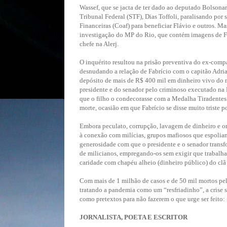
Wassef, que se jacta de ter dado ao deputado Bolsonar
Tribunal Federal (STF), Dias Toffoli, paralisando por
Financeiras (Coaf) para beneficiar Flávio e outros. Ma
investigação do MP do Rio, que contém imagens de Fa
chefe na Alerj.
O inquérito resultou na prisão preventiva do ex-comp
desnudando a relação de Fabrício com o capitão Adria
depósito de mais de R$ 400 mil em dinheiro vivo do m
presidente e do senador pelo criminoso executado na 
que o filho o condecorasse com a Medalha Tiradentes 
morte, ocasião em que Fabrício se disse muito triste p
Embora peculato, corrupção, lavagem de dinheiro e or
à conexão com milícias, grupos mafiosos que espolia
generosidade com que o presidente e o senador transf
de milicianos, empregando-os sem exigir que trabalh
caridade com chapéu alheio (dinheiro público) do clã p
Com mais de 1 milhão de casos e de 50 mil mortos pel
tratando a pandemia como um “resfriadinho”, a crise s
como pretextos para não fazerem o que urge ser feito:
JORNALISTA, POETA E ESCRITOR