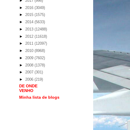
►
2017
(998)
►
2016
(3049)
►
2015
(1575)
►
2014
(5633)
►
2013
(12488)
►
2012
(11618)
►
2011
(12097)
►
2010
(8968)
►
2009
(7602)
►
2008
(1378)
►
2007
(301)
►
2006
(219)
DE ONDE
VENHO
Minha lista de blogs