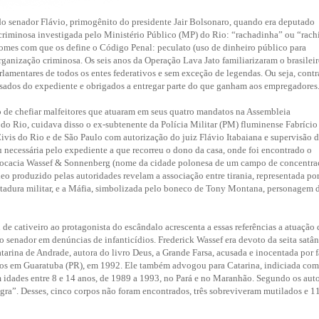
o senador Flávio, primogênito do presidente Jair Bolsonaro, quando era deputado
riminosa investigada pelo Ministério Público (MP) do Rio: “rachadinha” ou “rach
 nomes com que os define o Código Penal: peculato (uso de dinheiro público para
rganização criminosa. Os seis anos da Operação Lava Jato familiarizaram o brasilei
rlamentares de todos os entes federativos e sem exceção de legendas. Ou seja, contr
nsados do expediente e obrigados a entregar parte do que ganham aos empregadores
o de chefiar malfeitores que atuaram em seus quatro mandatos na Assembleia
 do Rio, cuidava disso o ex-subtenente da Polícia Militar (PM) fluminense Fabrício
ivis do Rio e de São Paulo com autorização do juiz Flávio Itabaiana e supervisão 
necessária pelo expediente a que recorreu o dono da casa, onde foi encontrado o
advocacia Wassef & Sonnenberg (nome da cidade polonesa de um campo de concentra
eo produzido pelas autoridades revelam a associação entre tirania, representada po
a ditadura militar, e a Máfia, simbolizada pelo boneco de Tony Montana, personagem 
 de cativeiro ao protagonista do escândalo acrescenta a essas referências a atuação
 senador em denúncias de infanticídios. Frederick Wassef era devoto da seita satân
arina de Andrade, autora do livro Deus, a Grande Farsa, acusada e inocentada por f
nos em Guaratuba (PR), em 1992. Ele também advogou para Catarina, indiciada co
idades entre 8 e 14 anos, de 1989 a 1993, no Pará e no Maranhão. Segundo os auto
egra”. Desses, cinco corpos não foram encontrados, três sobreviveram mutilados e 1