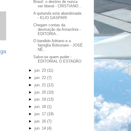
Brasil: o destino de nunca
ser liberal - CRISTIANO...
A quitanda está abandonada
- ELIO GASPARI
Chegam contas da
destruição da Amazônia -
EDITORIA...
O bandido Adriano e a
famiglia Bolsonaro - JOSÉ
NÊ...
iga
Salve-se quem puder -
EDITORIAL O ESTADÃO
►
jun. 23
(11)
►
jun. 22
(7)
►
jun. 21
(12)
►
jun. 20
(10)
►
jun. 19
(13)
►
jun. 18
(1)
►
jun. 17
(19)
►
jun. 16
(7)
►
jun. 14
(4)