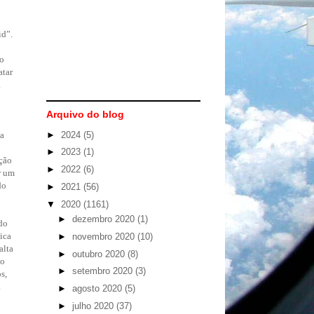
id”.
ro
atar
.
Arquivo do blog
►
2024
(5)
da
►
2023
(1)
ção
►
2022
(6)
r um
do
►
2021
(56)
▼
2020
(1161)
►
dezembro 2020
(1)
 do
ica
►
novembro 2020
(10)
alta
►
outubro 2020
(8)
mo
►
setembro 2020
(3)
s,
1
►
agosto 2020
(5)
►
julho 2020
(37)