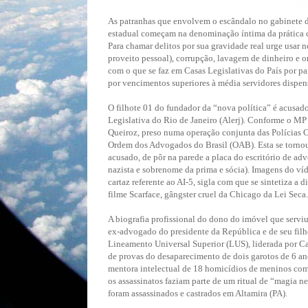
As patranhas que envolvem o escândalo no gabinete d
estadual começam na denominação íntima da prática c
Para chamar delitos por sua gravidade real urge usar
proveito pessoal), corrupção, lavagem de dinheiro e o
com o que se faz em Casas Legislativas do País por pa
por vencimentos superiores à média servidores dispe
O filhote 01 do fundador da “nova política” é acusad
Legislativa do Rio de Janeiro (Alerj). Conforme o MP
Queiroz, preso numa operação conjunta das Polícias C
Ordem dos Advogados do Brasil (OAB). Esta se tornou 
acusado, de pôr na parede a placa do escritório de 
nazista e sobrenome da prima e sócia). Imagens do víd
cartaz referente ao AI-5, sigla com que se sintetiza 
filme Scarface, gângster cruel da Chicago da Lei Seca.
A biografia profissional do dono do imóvel que serviu
ex-advogado do presidente da República e de seu filho
Lineamento Universal Superior (LUS), liderada por Cat
de provas do desaparecimento de dois garotos de 6 a
mentora intelectual de 18 homicídios de meninos com 
os assassinatos faziam parte de um ritual de “magia n
foram assassinados e castrados em Altamira (PA).