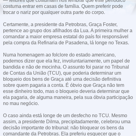
— leitores que costumam nos lembrar que este periódico
costuma entrar em casas de família. Quem preferir pode
trocar o nariz por qualquer outra parte do corpo.
Certamente, a presidente da Petrobras, Graça Foster,
pertence ao grupo dos afilhados da Lua. A primeira mulher a
comandar a maior empresa estatal do país foi responsável
pela compra da Refinaria de Pasadena, lá longe no Texas.
Numa homenagem ao folclore do estado americano,
podemos dizer que ela fez, involuntariamente, um papel de
bandida e não de mocinha. O assunto foi parar no Tribunal
de Contas da União (TCU), que poderia determinar um
bloqueio dos bens de Graça até uma decisão definitiva
sobre quem pagaria a conta. É óbvio que Graça não tem
esse dinheiro todo, mas o bloqueio deveria determinar que
ela pagaria, de alguma maneira, pela sua óbvia participação
no mau negócio.
O caso ainda está longe de um desfecho no TCU. Mesmo
assim, a presidente Dilma, precipitadamente, celebrou uma
decisão importante do tribunal: não bloquear os bens da
comandante da Petrobras. Ela preferiu esquecer que o