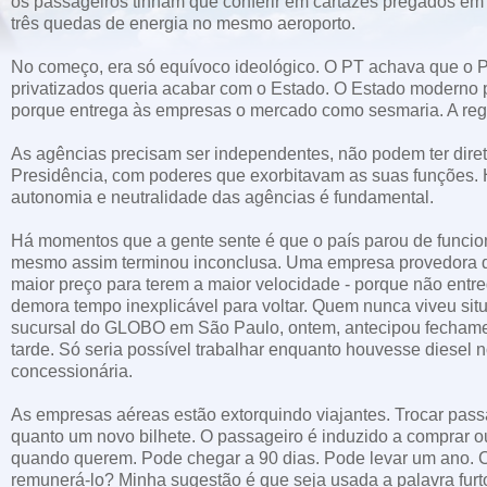
os passageiros tinham que conferir em cartazes pregados em
três quedas de energia no mesmo aeroporto.
No começo, era só equívoco ideológico. O PT achava que o 
privatizados queria acabar com o Estado. O Estado moderno p
porque entrega às empresas o mercado como sesmaria. A regu
As agências precisam ser independentes, não podem ter diret
Presidência, com poderes que exorbitavam as suas funções.
autonomia e neutralidade das agências é fundamental.
Há momentos que a gente sente é que o país parou de funcion
mesmo assim terminou inconclusa. Uma empresa provedora de
maior preço para terem a maior velocidade - porque não entr
demora tempo inexplicável para voltar. Quem nunca viveu situ
sucursal do GLOBO em São Paulo, ontem, antecipou fechamento
tarde. Só seria possível trabalhar enquanto houvesse diesel 
concessionária.
As empresas aéreas estão extorquindo viajantes. Trocar pass
quanto um novo bilhete. O passageiro é induzido a comprar 
quando querem. Pode chegar a 90 dias. Pode levar um ano. C
remunerá-lo? Minha sugestão é que seja usada a palavra furt