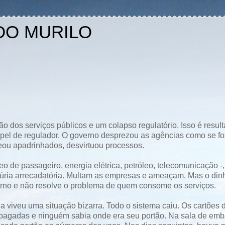
DO MURILO
ão dos serviços públicos e um colapso regulatório. Isso é resul
apel de regulador. O governo desprezou as agências como se f
meou apadrinhados, desvirtuou processos.
eo de passageiro, energia elétrica, petróleo, telecomunicação -,
fúria arrecadatória. Multam as empresas e ameaçam. Mas o din
rno e não resolve o problema de quem consome os serviços.
ia viveu uma situação bizarra. Todo o sistema caiu. Os cartões 
pagadas e ninguém sabia onde era seu portão. Na sala de emb