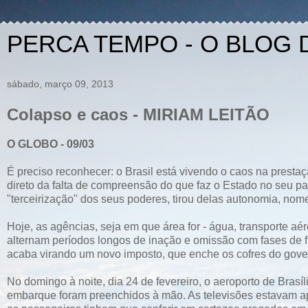
PERCA TEMPO - O BLOG 
sábado, março 09, 2013
Colapso e caos - MIRIAM LEITÃO
O GLOBO - 09/03
É preciso reconhecer: o Brasil está vivendo o caos na prestaç
direto da falta de compreensão do que faz o Estado no seu p
"terceirização" dos seus poderes, tirou delas autonomia, no
Hoje, as agências, seja em que área for - água, transporte aér
alternam períodos longos de inação e omissão com fases de 
acaba virando um novo imposto, que enche os cofres do gove
No domingo à noite, dia 24 de fevereiro, o aeroporto de Brasíl
embarque foram preenchidos à mão. As televisões estavam a