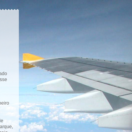
tado
osse
heiro
de
arque,