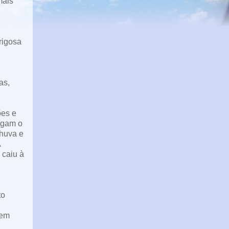
mais
rigosa
as,
ões e
agam o
chuva e
A
 caiu à
to
sem