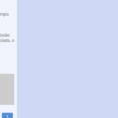
ergia
missão
píada, o
›