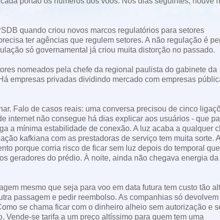
 cada portão os números dos voos. Nos dias seguintes, houve 
PSDB quando criou novos marcos regulatórios para setores
recisa ter agências que regulem setores. A não regulação é pe
lação só governamental já criou muita distorção no passado.
ores nomeados pela chefe da regional paulista do gabinete da
 Há empresas privadas dividindo mercado com empresas públic
ar. Falo de casos reais: uma conversa precisou de cinco ligaç
 internet não consegue há dias explicar aos usuários - que p
ega a mínima estabilidade de conexão. A luz acaba a qualquer 
ação kafkiana com as prestadoras de serviço tem muita sorte. 
 porque corria risco de ficar sem luz depois do temporal que
nos geradores do prédio. À noite, ainda não chegava energia da
agem mesmo que seja para voo em data futura tem custo tão al
outra passagem e pedir reembolso. As companhias só devolvem
omo se chama ficar com o dinheiro alheio sem autorização e 
o. Vende-se tarifa a um preço altíssimo para quem tem uma