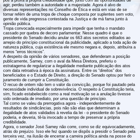
pôs à prova a própria credibilidade que, junto com as oportunidades de
agir, perdeu também a autoridade e a majestade. Agora é alvo de
diversas representações no Conselho de Ética e está em vias de se
tornar refém de uma tropa de choque composta por suplentes sem voto,
gente de vida pregressa contestada na Justiça e de má fama junto à
opinião pública.
Tropa convocada especialmente para impedir que tenha o mandato
cassado por quebra de decoro parlamentar. Nesse quadro é que o
presidente do Senado decidiu anular os 663 atos secretos editados ao
arrepio do princípio constitucional da publicidade, aplicado a toda ação de
natureza pública, cuja existência ele mesmo negara e, depois, atribuíra a
meros “erros técnicos”.
A despeito da opinião de vários senadores, que defenderam a posição
publicamente, Sarney, com o aval da Mesa Diretora, preferiu o
estratagema de regularizar a ilegalidade mediante publicação dos atos
com data retroativa à época da assinatura. Entre os “direitos” dos
beneficiados e o Estado de Direito, a direção do Senado optou por ferir o
juramento de cumprir a Constituição.
O recuo de ontem não tem o valor da convicção, porque foi pautado pela
necessidade individual de sobrevivência. O respeito à Constituição teria,
sim, ficado estabelecido como a real motivação se a anulação tivesse
sido ordenada de imediato, por uma questão de princípio.
Tal como se valeu da prerrogativa agora - independentemente de
resultados de sindicâncias, pois não são elas que determinam a
ilegalidade de atos validados à revelia da lei - o presidente do Senado
poderia, e deveria, tê-la invocado a tempo de preservar a própria
credibilidade.
Agora, o senador José Sarney não corre, como se diz equivocadamente,
atrás do prejuízo. Isso ele fez quando se dispôs a presidir o Senado pela
terceira vez, na ilusão de encerrar a carreira política ainda na posse do