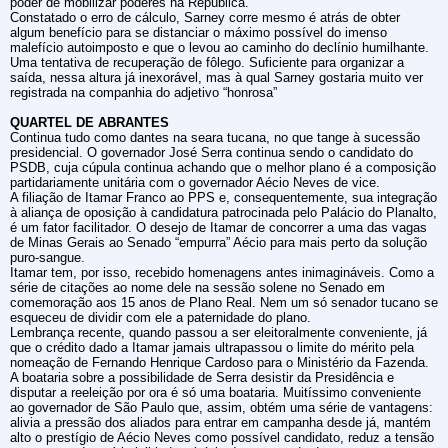
poder de mobilizar poderes na República.
Constatado o erro de cálculo, Sarney corre mesmo é atrás de obter
algum benefício para se distanciar o máximo possível do imenso
malefício autoimposto e que o levou ao caminho do declínio humilhante.
Uma tentativa de recuperação de fôlego. Suficiente para organizar a
saída, nessa altura já inexorável, mas à qual Sarney gostaria muito ver
registrada na companhia do adjetivo “honrosa”
QUARTEL DE ABRANTES
Continua tudo como dantes na seara tucana, no que tange à sucessão
presidencial. O governador José Serra continua sendo o candidato do
PSDB, cuja cúpula continua achando que o melhor plano é a composição
partidariamente unitária com o governador Aécio Neves de vice.
A filiação de Itamar Franco ao PPS e, consequentemente, sua integração
à aliança de oposição à candidatura patrocinada pelo Palácio do Planalto,
é um fator facilitador. O desejo de Itamar de concorrer a uma das vagas
de Minas Gerais ao Senado “empurra” Aécio para mais perto da solução
puro-sangue.
Itamar tem, por isso, recebido homenagens antes inimagináveis. Como a
série de citações ao nome dele na sessão solene no Senado em
comemoração aos 15 anos de Plano Real. Nem um só senador tucano se
esqueceu de dividir com ele a paternidade do plano.
Lembrança recente, quando passou a ser eleitoralmente conveniente, já
que o crédito dado a Itamar jamais ultrapassou o limite do mérito pela
nomeação de Fernando Henrique Cardoso para o Ministério da Fazenda.
A boataria sobre a possibilidade de Serra desistir da Presidência e
disputar a reeleição por ora é só uma boataria. Muitíssimo conveniente
ao governador de São Paulo que, assim, obtém uma série de vantagens:
alivia a pressão dos aliados para entrar em campanha desde já, mantém
alto o prestígio de Aécio Neves como possível candidato, reduz a tensão